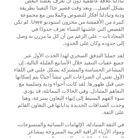
تبادلنا علاقة عاطفية دون أن نعرف بعضنا البعض
بشكل أفضل… وبعد وقت قصير جدًا التقينا بطريقة
ودية وتبادلنا أفكار للنصوص والملابس مع مجموعة
كبيرة من الأقمشة من مخزون استوديو Uwe. لم تكن
القصص التي عاشتها النساء تعرف حدودًا في
المحادثات – على الرغم من أن كل ما مررن به وصل
إلى حدوده وكان على الحدود.
لقد حملنا التدفق السحري لهذا الحدث الأول عبر
جميع عقبات التنفيذ خلال الأسابيع القليلة التالية. إن
المشاعر الحساسة والمشتركة بشكل علني في اللقاء
الأول تعني أن الصراعات التي تنشأ أحيانًا يتم إسكاتها
حتى قبل ظهورها. لقد كانت أجواء ودية وسلمية مع
التفاهم المتبادل. وفي الحالات المماثلة، قد يؤدي
سوء الفهم البسيط إلى إنهاء التعاون بسرعة، وهنا
وجدت الصداقات الجديدة بداياتها في التعاون القائم
على الثقة.
في الثقة المتبادلة، الإلهامات النسائية والمنسوجات،
ومواد الأزياء الراقية الغربية الممزوجة بمشاعر