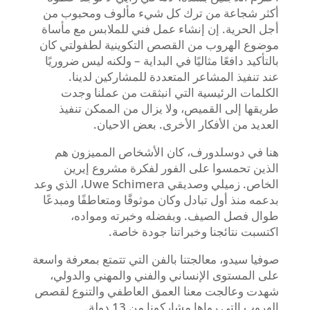
أكثر شجاعة من ترك كل شيء مألوف ومحبوب من
أجل الحرية. إن إنشاء عمل فني للملابس مع مأساة
موضوع الهروب من القصص التكوينية لطفولتي كان
بالتأكيد دافعًا مثاليًا في البداية – ولكنه ليس ضروريًا
عند تنفيذ المشاعر المتعددة للمشاركين لدينا.
الكلمات الرئيسية التي انبثقت من عملنا وجدت
طريقها إلى القميص، ولا يزال من الممكن تنفيذ
العديد من الأفكار الأخرى. بعض الاحيان.
هنا في دوسلدورف، كان الأشخاص المميزون هم
الذين تحمسوا على الفور لفكرة مشروع إيرين
الخاص. زميلي وصديقي Uwe Schimera، الذي وعد
بدعمه منذ أول تبادل وكان موثوقًا ومتعاطفًا ومبدعًا
طوال فصل الصيف. وبفضله وخبرته ومواده،
اكتسبت نتائجنا وخبراتنا جودة خاصة.
صوفيا سيدو، معالجتنا بالفن التي تتمتع بمعرفة واسعة
على المستوى الإنساني والفني والمهني والدولي،
شهدت وعالجت معنا العمق العاطفي والتنوع لقصص
الهروب التي رواها مشاركونا من 13 دولة.