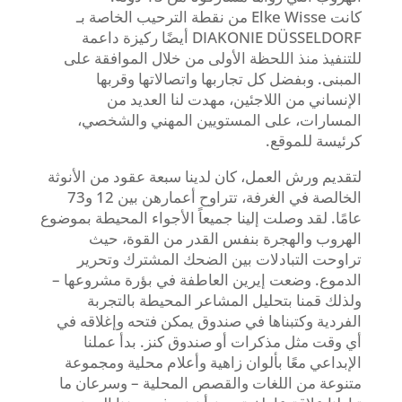
كانت Elke Wisse من نقطة الترحيب الخاصة بـ
DIAKONIE DÜSSELDORF أيضًا ركيزة داعمة
للتنفيذ منذ اللحظة الأولى من خلال الموافقة على
المبنى. وبفضل كل تجاربها واتصالاتها وقربها
الإنساني من اللاجئين، مهدت لنا العديد من
المسارات، على المستويين المهني والشخصي،
كرئيسة للموقع.
لتقديم ورش العمل، كان لدينا سبعة عقود من الأنوثة
الخالصة في الغرفة، تتراوح أعمارهن بين 12 و73
عامًا. لقد وصلت إلينا جميعاً الأجواء المحيطة بموضوع
الهروب والهجرة بنفس القدر من القوة، حيث
تراوحت التبادلات بين الضحك المشترك وتحرير
الدموع. وضعت إيرين العاطفة في بؤرة مشروعها –
ولذلك قمنا بتحليل المشاعر المحيطة بالتجربة
الفردية وكتبناها في صندوق يمكن فتحه وإغلاقه في
أي وقت مثل مذكرات أو صندوق كنز. بدأ عملنا
الإبداعي معًا بألوان زاهية وأعلام محلية ومجموعة
متنوعة من اللغات والقصص المحلية – وسرعان ما