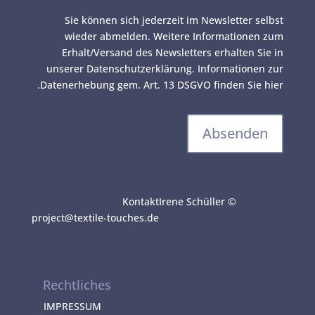
Sie können sich jederzeit im Newsletter selbst
wieder abmelden. Weitere Informationen zum
Erhalt/Versand des Newsletters erhalten Sie in
unserer Datenschutzerklärung. Informationen zur
.
Datenerhebung gem. Art. 13 DSGVO finden Sie
hier
A
l
Kontakt
© Irene Schüller
t
project@textile-touches.de
e
r
n
a
Rechtliches
t
i
IMPRESSUM