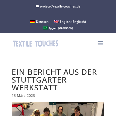
project@textile-touches.de
Deutsch
English
(
Englisch
)
العربية
(
Arabisch
)
EIN BERICHT AUS DER
STUTTGARTER
WERKSTATT
13 März 2023