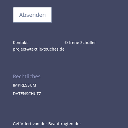
A
l
Kontakt
© Irene Schüller
t
project@textile-touches.de
e
r
n
a
Rechtliches
t
i
IMPRESSUM
v
DATENSCHUTZ
e
:
Gefördert von der Beauftragten der