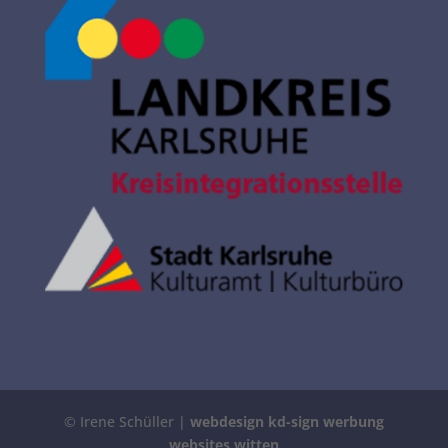
© Irene Schüller |
webdesign kd-sign werbung
websites witten